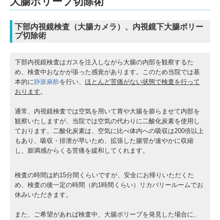
大腸ポリープ切除術
下部内視鏡検査（大腸カメラ）、内視鏡下大腸ポリー
プ切除術
下部内視鏡検査はガスを注入しながら大腸の内部を観察するた
め、検査中おなかが張った感覚があります。このため当院では基
本的に
静脈麻酔
を行い、
ほとんど苦痛がない状態で検査を行って
おります
。
通常、内視鏡検査では空気を用いて胃や大腸を膨らませて内部を
観察いたしますが、当院では空気の代わりに二酸化炭素を使用し
ております。二酸化炭素は、空気に比べ体内への吸収は200倍以上
もあり、吸収・排泄が早いため、拡張した腸管が速やかに収縮
し、膨満感からくる苦痛を緩和してくれます。
検査の時間は約15分間くらいですが、安全にお帰りいただくた
め、検査の後一定の時間（約1時間くらい）リカバリールームでお
休みいただきます。
また、ご希望があれば検査中、大腸ポリープを発見した場合に、