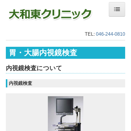
ホーム
TEL:
046-244-0810
医師・クリニック紹介
初診の方へ
胃・大腸内視鏡検査
診療案内
内視鏡検査について
胃・大腸内視鏡検査
痔の日帰り手術
内視鏡検査
乳がん
禁煙外来
施設・設備紹介
診療時間・アクセス