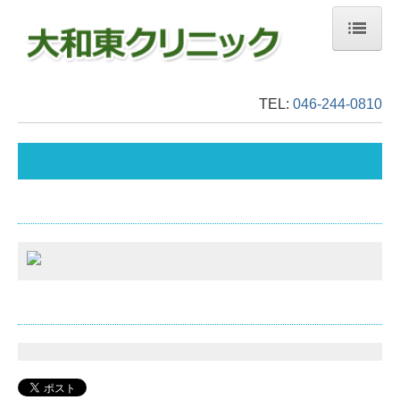
ホーム
TEL:
046-244-0810
医師・クリニック紹介
初診の方へ
診療案内
胃・大腸内視鏡検査
痔の日帰り手術
乳がん
禁煙外来
施設・設備紹介
診療時間・アクセス